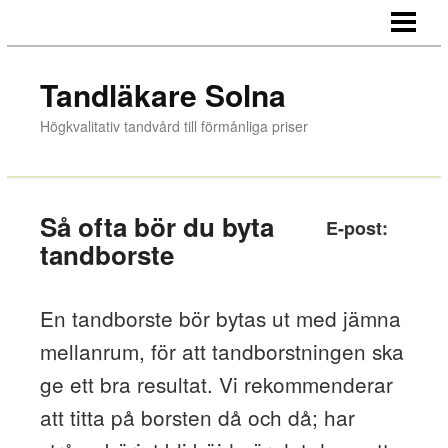
HEM
TANDVÅRD
Tandläkare Solna
BEHANDLINGAR
Högkvalitativ tandvård till förmånliga priser
OM OSS
BLOGG
Så ofta bör du byta
E-post:
BOKA TID/KONTAKT
tandborste
AKUT TANDVÅRD
En tandborste bör bytas ut med jämna
mellanrum, för att tandborstningen ska
ge ett bra resultat. Vi rekommenderar
att titta på borsten då och då; har