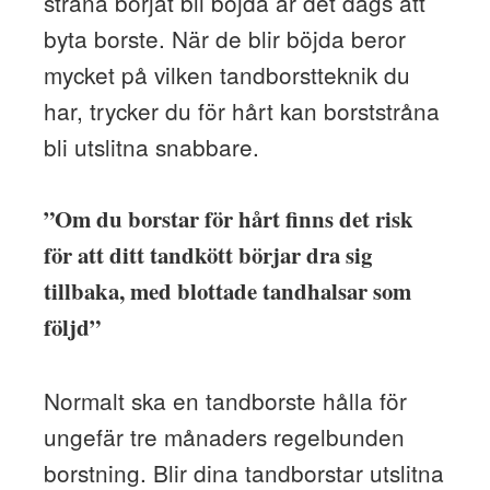
stråna börjat bli böjda är det dags att
byta borste. När de blir böjda beror
mycket på vilken tandborstteknik du
har, trycker du för hårt kan borststråna
bli utslitna snabbare.
”Om du borstar för hårt finns det risk
för att ditt tandkött börjar dra sig
tillbaka, med blottade tandhalsar som
följd”
Normalt ska en tandborste hålla för
ungefär tre månaders regelbunden
borstning. Blir dina tandborstar utslitna