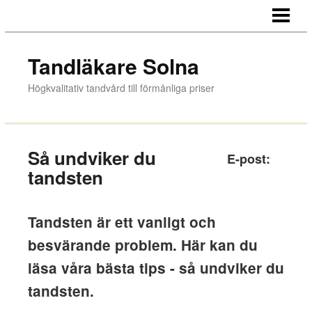
HEM
TANDVÅRD
Tandläkare Solna
BEHANDLINGAR
Högkvalitativ tandvård till förmånliga priser
OM OSS
BLOGG
Så undviker du
E-post:
BOKA TID/KONTAKT
tandsten
AKUT TANDVÅRD
Tandsten är ett vanligt och
besvärande problem. Här kan du
läsa våra bästa tips - så undviker du
tandsten.