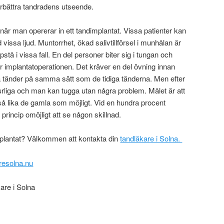
rbättra tandradens utseende.
är man opererar in ett tandimplantat. Vissa patienter kan
vissa ljud. Muntorrhet, ökad salivtillförsel i munhålan är
å i vissa fall. En del personer biter sig i tungan och
er implantatoperationen. Det kräver en del övning innan
tänder på samma sätt som de tidiga tänderna. Men efter
turliga och man kan tugga utan några problem. Målet är att
å lika de gamla som möjligt. Vid en hundra procent
 princip omöjligt att se någon skillnad.
mplantat? Välkommen att kontakta din
tandläkare i Solna.
resolna.nu
kare i Solna