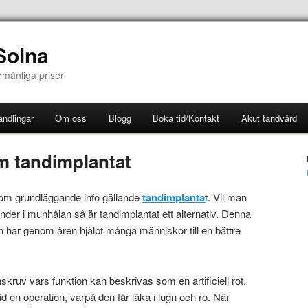
Solna
örmånliga priser
ndlingar
Om oss
Blogg
Boka tid/Kontakt
Akut tandvård
m tandimplantat
enom grundläggande info gällande
tandimplanta
t. Vil man
 tänder i munhålan så är tandimplantat ett alternativ. Denna
 har genom åren hjälpt många människor till en bättre
nskruv vars funktion kan beskrivas som en artificiell rot.
d en operation, varpå den får läka i lugn och ro. När