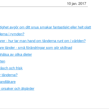
10 jan. 2017
tighet avgör om ditt snus smakar fantastiskt eller helt platt
erna i rymden?
urer - hur tar man hand om tänderna runt om i världen?
are tänder - små förändringar som gör skillnad
älsa av olika dieter
sten
räsch och frisk
ör tänderna?
 tandläkare
 – orsaker och åtgärder