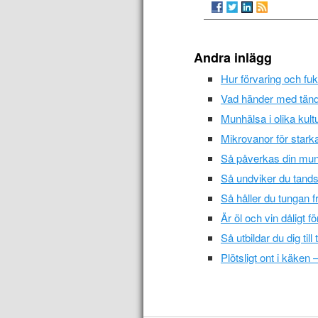
Andra inlägg
Hur förvaring och fuk
Vad händer med tänd
Munhälsa i olika kult
Mikrovanor för stark
Så påverkas din munh
Så undviker du tand
Så håller du tungan f
Är öl och vin dåligt f
Så utbildar du dig till
Plötsligt ont i käken