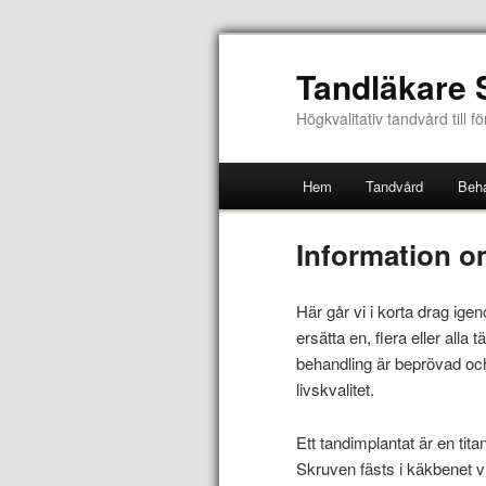
Tandläkare 
Högkvalitativ tandvård till f
Hem
Tandvård
Beha
Information o
Här går vi i korta drag ig
ersätta en, flera eller alla
behandling är beprövad och
livskvalitet.
Ett tandimplantat är en tita
Skruven fästs i käkbenet vi