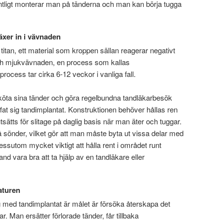
dentligt monterar man på tänderna och man kan börja tugga
växer in i vävnaden
i titan, ett material som kroppen sällan reagerar negativt
 och mjukvävnaden, en process som kallas
rocess tar cirka 6-12 veckor i vanliga fall.
a sköta sina tänder och göra regelbundna tandläkarbesök
fat sig tandimplantat. Konstruktionen behöver hållas ren
tsätts för slitage på daglig basis när man äter och tuggar.
å sönder, vilket gör att man måste byta ut vissa delar med
ssutom mycket viktigt att hålla rent i området runt
and vara bra att ta hjälp av en tandläkare eller
aturen
 med tandimplantat är målet är försöka återskapa det
 Man ersätter förlorade tänder, får tillbaka