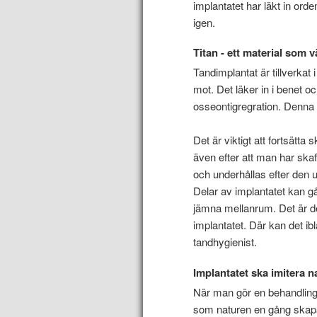
implantatet har läkt in or
igen.
Titan - ett material som 
Tandimplantat är tillverkat 
mot. Det läker in i benet
osseontigregration. Denna p
Det är viktigt att fortsätt
även efter att man har skaf
och underhållas efter den u
Delar av implantatet kan g
jämna mellanrum. Det är de
implantatet. Där kan det ibl
tandhygienist.
Implantatet ska imitera n
När man gör en behandling
som naturen en gång skapar.