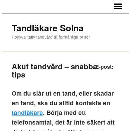
HEM
TANDVÅRD
Tandläkare Solna
BEHANDLINGAR
Högkvalitativ tandvård till förmånliga priser
OM OSS
BLOGG
Akut tandvård – snabba
E-post:
BOKA TID/KONTAKT
tips
AKUT TANDVÅRD
Om du slår ut en tand, eller skadar
en tand, ska du alltid kontakta en
tandläkare
. Börja med ett
telefonsamtal, det är inte säkert att