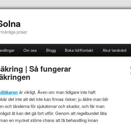
Solna
örmånliga priser
ndlingar
Om oss
Blogg
Boka tid/Kontakt
Akut tandvård
äkring | Så fungerar
äkringen
ndläkaren
är viktigt. Även om man tidigare inte haft
r det inte att det inte kan finnas risker; ju äldre man blir
nen och tänderna för sjukdomar och skador, och får man
ågot åt kan det gå fort utför. Genom att regelbundet låta
r man en mycket större chans att få behandling innan