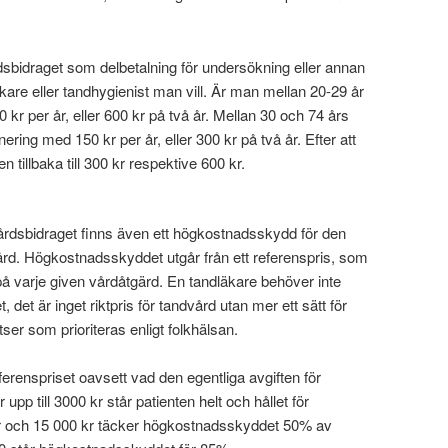
bidraget som delbetalning för undersökning eller annan
kare eller tandhygienist man vill. Är man mellan 20-29 år
 kr per år, eller 600 kr på två år. Mellan 30 och 74 års
ering med 150 kr per år, eller 300 kr på två år. Efter att
n tillbaka till 300 kr respektive 600 kr.
årdsbidraget finns även ett högkostnadsskydd för den
d. Högkostnadsskyddet utgår från ett referenspris, som
ris på varje given vårdåtgärd. En tandläkare behöver inte
et, det är inget riktpris för tandvård utan mer ett sätt för
atser som prioriteras enligt folkhälsan.
eferenspriset oavsett vad den egentliga avgiften för
upp till 3000 kr står patienten helt och hållet för
r och 15 000 kr täcker högkostnadsskyddet 50% av