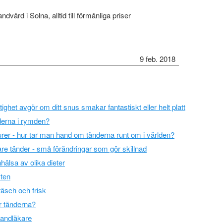
ndvård i Solna, alltid till förmånliga priser
9 feb. 2018
tighet avgör om ditt snus smakar fantastiskt eller helt platt
erna i rymden?
urer - hur tar man hand om tänderna runt om i världen?
are tänder - små förändringar som gör skillnad
älsa av olika dieter
sten
räsch och frisk
ör tänderna?
 tandläkare