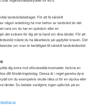
0 står högkostnadsskyddet för 85%.
lda tandvårdsbidraget. För att få särskilt
av någon anledning ha mer behov av tandvård än det
pel vara om du har en sjukdom eller en
r det svårare för dig att ta hand om dina tänder. För att
dvårdsstöd måste du ha läkarbevis på uppfyller kraven. Det
eslutar om man är berättigad till särskilt tandvårdsstöd
ng
ydda dig extra mot oförutsedda kostnader, teckna en
hos ditt försäkringsbolag. Dessa är i regel ganska dyra
skydd om du exempelvis skulle råka ut för en olycka eller
lera tänder. Du betalar vanligtvis ingen självrisk på en
resolna.nu