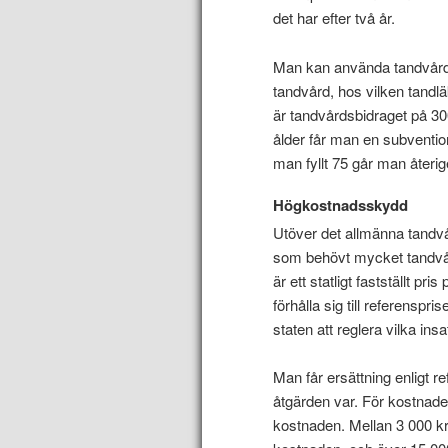
det har efter två år.
Man kan använda tandvårds
tandvård, hos vilken tandlä
är tandvårdsbidraget på 300
ålder får man en subvention
man fyllt 75 går man återige
Högkostnadsskydd
Utöver det allmänna tandv
som behövt mycket tandvår
är ett statligt fastställt p
förhålla sig till referenspris
staten att reglera vilka ins
Man får ersättning enligt r
åtgärden var. För kostnader 
kostnaden. Mellan 3 000 k