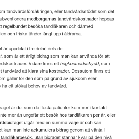
 om tandvårdsförsäkringen, eller tandvårdsstödet som det
tt subventionera medborgarnas tandvårdskostnader hoppas
tt regelbundet besöka tandläkaren och därmed
n och friska tänder långt upp i åldrarna.
 är uppdelat i tre delar, dels det
t
, som är ett årligt bidrag som man kan använda för att
årdskostnader. Vidare finns ett
högkostnadsskydd
, som
t tandvård att klara sina kostnader. Dessutom finns ett
som gäller för den som på grund av sjukdom eller
 ha ett utökat behov av tandvård.
aget är det som de flesta patienter kommer i kontakt
nte mer än ungefär ett besök hos tandläkaren per år, eller
vårdsbidraget utgår med en summa varje år och kan
mot kan man inte ackumulera bidrag genom att vänta i
tandläkarbesök, utan bidraget stannar kvar på den nivå