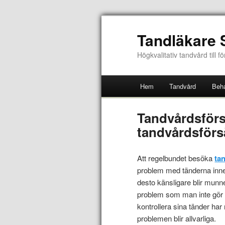
Tandläkare 
Högkvalitativ tandvård till f
Hem
Tandvård
Beha
Tandvårdsförs
tandvårdsförs
Att regelbundet besöka
ta
problem med tänderna innebä
desto känsligare blir mun
problem som man inte gör n
kontrollera sina tänder ha
problemen blir allvarliga.