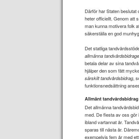
Därför har Staten beslutat
heter officiellt. Genom a
man kunna motivera folk a
säkerställa en god munhygie
Det statliga tandvårdsstödet
allmänna
tandvårdsbidrage
betala delar av sina tandv
hjälper den som fått mycke
särskilt tandvårdsbidrag
, 
funktionsnedsättning anses
Allmänt tandvårdsbidrag
Det allmänna tandvårdsbidr
med. De flesta av oss gör i
ibland vartannat år. Tand
sparas till nästa år. Däre
exempelvis fem år med ett 