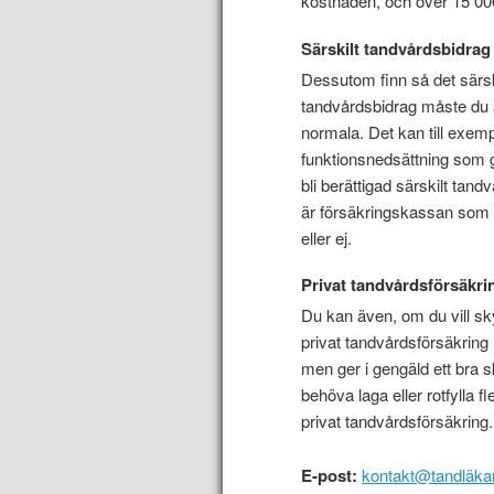
kostnaden, och över 15 00
Särskilt tandvårdsbidrag
Dessutom finn så det särski
tandvårdsbidrag måste du 
normala. Det kan till exem
funktionsnedsättning som gö
bli berättigad särskilt tan
är försäkringskassan som b
eller ej.
Privat tandvårdsförsäkri
Du kan även, om du vill sk
privat tandvårdsförsäkring 
men ger i gengäld ett bra 
behöva laga eller rotfylla f
privat tandvårdsförsäkring.
E-post:
kontakt@tandläka